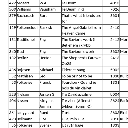
422
Mozart
W A
Te Deum
4013
509
Williams
Vaugham
Te Deum in G
7026
379
Bacharach
Burt
That´s what friends are
3601
for
129
Folkemelodi
Baskisk
The Angel Gabriel from
2410
Heaven Came
131
Traditionel
Eng
The Savior´s work (I
2412
Mort
Betlehem i krybb
380
Trad
Eng
The Saviour´s work
3602
Mort
132
Berlioz
Hector
The Shepherds Farewell
2413
Op25
436
Bojesen
Michael
Tidernes sang
5002
52
Mathisen
Leo
To be or not to be
1330
Kull
53
Folkevise
Fransk
Tourdion - Quand je
1331
bois du vin clairet
528
Nielsen
Jørgen G
Tre Davidspsalmer
8004
404
Nissen
Mogens
Tre viser (Aftensti,
3624
Barf
Jermin
Lykken, Somm Ø)
381
Langgaard
Rued
Træt
3603
Birc
493
Bellmann
C M
Ulla, min Ulla
7010
Kull
55
Folkevise
Svensk
Ut i vår hage
1333