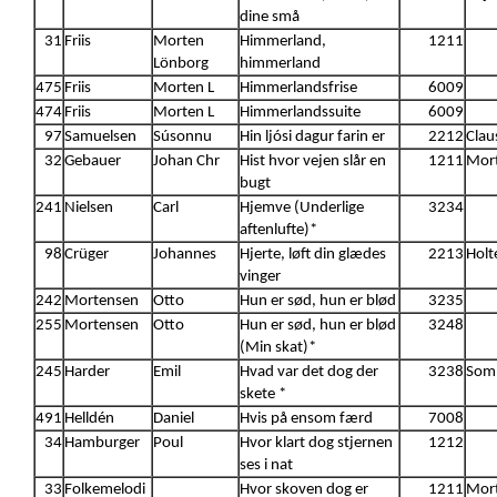
dine små
31
Friis
Morten
Himmerland,
1211
Lönborg
himmerland
475
Friis
Morten L
Himmerlandsfrise
6009
474
Friis
Morten L
Himmerlandssuite
6009
97
Samuelsen
Súsonnu
Hin ljósi dagur farin er
2212
Clau
32
Gebauer
Johan Chr
Hist hvor vejen slår en
1211
Mort
bugt
241
Nielsen
Carl
Hjemve (Underlige
3234
aftenlufte)*
98
Crüger
Johannes
Hjerte, løft din glædes
2213
Holt
vinger
242
Mortensen
Otto
Hun er sød, hun er blød
3235
255
Mortensen
Otto
Hun er sød, hun er blød
3248
(Min skat)*
245
Harder
Emil
Hvad var det dog der
3238
Somm
skete *
491
Helldén
Daniel
Hvis på ensom færd
7008
34
Hamburger
Poul
Hvor klart dog stjernen
1212
ses i nat
33
Folkemelodi
Hvor skoven dog er
1211
Mor