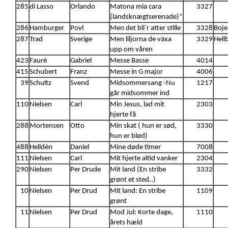
285
di Lasso
Orlando
Matona mia cara
3327
(landsknægtserenade)*
286
Hamburger
Povl
Men det bli´r atter stille
3328
Boje
287
Trad
Sverige
Men liljorna de växa
3329
Hellb
upp om våren
423
Fauré
Gabriel
Messe Basse
4014
415
Schubert
Franz
Messe in G major
4006
39
Schultz
Svend
Midsommersang -Nu
1217
går midsommer ind
110
Nielsen
Carl
Min Jesus, lad mit
2303
hjerte få
288
Mortensen
Otto
Min skat ( hun er sød,
3330
hun er blød)
488
Helldén
Daniel
Mine døde timer
7008
111
Nielsen
Carl
Mit hjerte altid vanker
2304
290
Nielsen
Per Drude
Mit land (En stribe
3332
grønt et sted..)
10
Nielsen
Per Drud
Mit land: En stribe
1109
grønt
11
Nielsen
Per Drud
Mod Jul: Korte dage,
1110
årets hæld