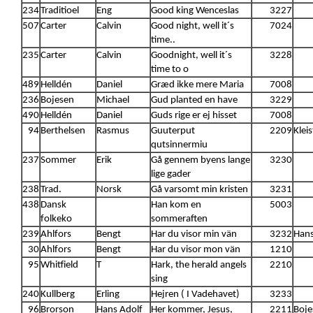
234
Traditioel
Eng
Good king Wenceslas
3227
507
Carter
Calvin
Good night, well it´s
7024
time..
235
Carter
Calvin
Goodnight, well it´s
3228
time to o
489
Helldén
Daniel
Græd ikke mere Maria
7008
236
Bojesen
Michael
Gud planted en have
3229
490
Helldén
Daniel
Guds rige er ej hisset
7008
94
Berthelsen
Rasmus
Guuterput
2209
Klei
qutsinnermiu
237
Sommer
Erik
Gå gennem byens lange
3230
lige gader
238
Trad.
Norsk
Gå varsomt min kristen
3231
438
Dansk
Han kom en
5003
folkeko
sommeraften
239
Ahlfors
Bengt
Har du visor min vän
3232
Hans
30
Ahlfors
Bengt
Har du visor mon vän
1210
95
Whitfield
T
Hark, the herald angels
2210
sing
240
Kullberg
Erling
Hejren ( I Vadehavet)
3233
96
Brorson
Hans Adolf
Her kommer, Jesus,
2211
Boje