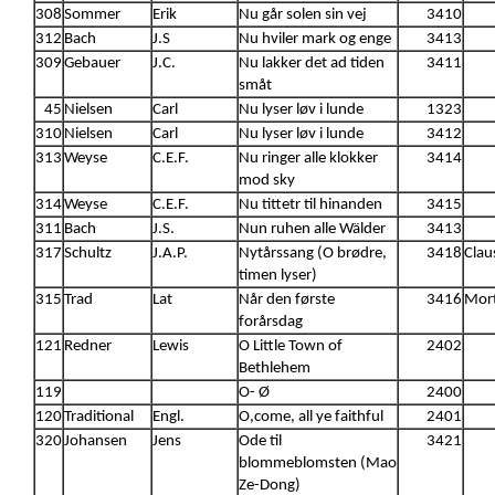
308
Sommer
Erik
Nu går solen sin vej
3410
312
Bach
J.S
Nu hviler mark og enge
3413
309
Gebauer
J.C.
Nu lakker det ad tiden
3411
småt
45
Nielsen
Carl
Nu lyser løv i lunde
1323
310
Nielsen
Carl
Nu lyser løv i lunde
3412
313
Weyse
C.E.F.
Nu ringer alle klokker
3414
mod sky
314
Weyse
C.E.F.
Nu tittetr til hinanden
3415
311
Bach
J.S.
Nun ruhen alle Wälder
3413
317
Schultz
J.A.P.
Nytårssang (O brødre,
3418
Clau
timen lyser)
315
Trad
Lat
Når den første
3416
Mort
forårsdag
121
Redner
Lewis
O Little Town of
2402
Bethlehem
119
O- Ø
2400
120
Traditional
Engl.
O,come, all ye faithful
2401
320
Johansen
Jens
Ode til
3421
blommeblomsten (Mao
Ze-Dong)