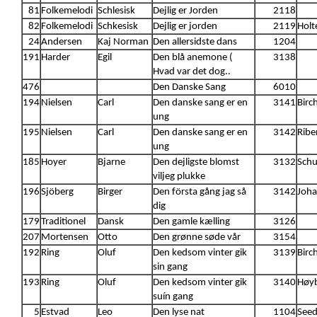
81
Folkemelodi
Schlesisk
Dejlig er Jorden
2118
82
Folkemelodi
Schkesisk
Dejlig er jorden
2119
Holt
24
Andersen
Kaj Norman
Den allersidste dans
1204
191
Harder
Egil
Den blå anemone (
3138
Hvad var det dog..
476
Den Danske Sang
6010
194
Nielsen
Carl
Den danske sang er en
3141
Birc
ung
195
Nielsen
Carl
Den danske sang er en
3142
Ribe
ung
185
Hoyer
Bjarne
Den dejligste blomst
3132
Schul
viljeg plukke
196
Sjöberg
Birger
Den första gång jag så
3142
Joha
dig
179
Traditionel
Dansk
Den gamle kælling
3126
207
Mortensen
Otto
Den grønne søde vår
3154
192
Ring
Oluf
Den kedsom vinter gik
3139
Birc
sin gang
193
Ring
Oluf
Den kedsom vinter gik
3140
Høy
suín gang
5
Estvad
Leo
Den lyse nat
1104
Seed