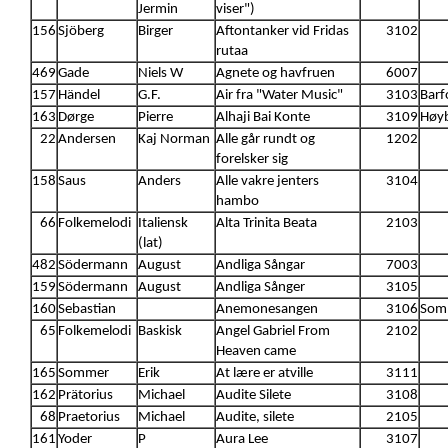
Jermin
viser")
156
Sjöberg
Birger
Aftontanker vid Fridas
3102
rutaa
469
Gade
Niels W
Agnete og havfruen
6007
157
Händel
G.F.
Air fra "Water Music"
3103
Barf
163
Dørge
Pierre
Alhaji Bai Konte
3109
Høy
22
Andersen
Kaj Norman
Alle går rundt og
1202
forelsker sig
158
Saus
Anders
Alle vakre jenters
3104
hambo
66
Folkemelodi
Italiensk
Alta Trinita Beata
2103
(lat)
482
Södermann
August
Andliga Sångar
7003
159
Södermann
August
Andliga Sånger
3105
160
Sebastian
Anemonesangen
3106
Somm
65
Folkemelodi
Baskisk
Angel Gabriel From
2102
Heaven came
165
Sommer
Erik
At lære er atville
3111
162
Prätorius
Michael
Audite Silete
3108
68
Praetorius
Michael
Audite, silete
2105
161
Yoder
P
Aura Lee
3107