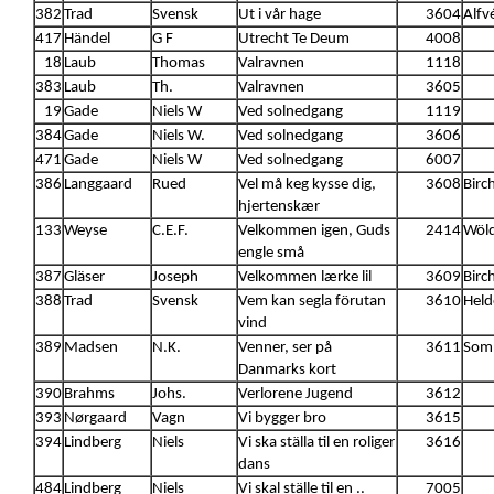
382
Trad
Svensk
Ut i vår hage
3604
Alfv
417
Händel
G F
Utrecht Te Deum
4008
18
Laub
Thomas
Valravnen
1118
383
Laub
Th.
Valravnen
3605
19
Gade
Niels W
Ved solnedgang
1119
384
Gade
Niels W.
Ved solnedgang
3606
471
Gade
Niels W
Ved solnedgang
6007
386
Langgaard
Rued
Vel må keg kysse dig,
3608
Birc
hjertenskær
133
Weyse
C.E.F.
Velkommen igen, Guds
2414
Wöld
engle små
387
Gläser
Joseph
Velkommen lærke lil
3609
Birc
388
Trad
Svensk
Vem kan segla förutan
3610
Held
vind
389
Madsen
N.K.
Venner, ser på
3611
Somm
Danmarks kort
390
Brahms
Johs.
Verlorene Jugend
3612
393
Nørgaard
Vagn
Vi bygger bro
3615
394
Lindberg
Niels
Vi ska ställa til en roliger
3616
dans
484
Lindberg
Niels
Vi skal ställe til en ..
7005