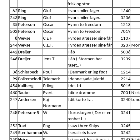
frisk og stor
62
Ring
Oluf
Hvor smiler fager
1340
243
Ring
Oluf
Hvor smiler fager..
3236
35
Peterson
Oscar
Hymn to freedom
1213
502
Peterson
Oscar
Hymn to Freedom
7019
8
Weyse
C E F
Hyrden græsser sine får
1107
244
Weyse
C.E.F.
Hyrden græsser sine får
3237
Mort
442
Dreijer
Håb
5006
246
Dreijer
Jens T.
Håb ( Stormen har
3239
raset..)
36
Schierbeck
Poul
I Danmark er jeg født
1214
99
Folkemelodi
Telemark
I denne søde juletid
2214
454
Kullberg
Erling
I det fri
5015
480
Taube
Evert
I dine drømme
7001
Niel
247
Andersen
Kaj
I dit korte liv..
3240
Lund
Normann
248
Peterson-B
W
I furuskogen ( Der er en
3241
renhet i..)
252
Trad
Eng
I saw three Ships
3245
249
Stenhammar
W.
I seraillets have
3242
250
Heise
P.
I skoven ( Jeg gik mig i
3243
Schi