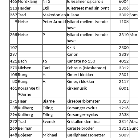
465
Nordklang
Nr 2
Julesalmer og carols
6004
113
Harder
Egil
Juletræet med sin pynt
2306
267
Trad
Makedonien
Juliana
3309
Somm
9
Heise
Peter Arnold
Jylland mellem tvende
1108
have
268
Heise
P
Jylland mellem tvende
3310
Mort
have
107
K - N
2300
297
Kanon
3339
421
Bach
J S
Kantate no 150
4012
270
Nielsen
Carl
Kehraus (Maskerade)
3312
108
Rung
H.
Kimer i klokker
2301
80
Rung
H.
Kimer, i klokker
2117
461
Korsange til
Kirkemusik
6001
90érne
271
Haar
Bjarne
Kirsebærblomster
3313
38
Kullberg
Erling
Korsanger cyclus
1216
296
Kullberg
Erling
Korsanger-cyclus
3338
272
Trad
Svensk
Kristallen den fina
3314
Abra
269
Bellman
Käraste bröder
3311
Sund
448
Bojesen
Michael
Kærligheedssonetter
5009