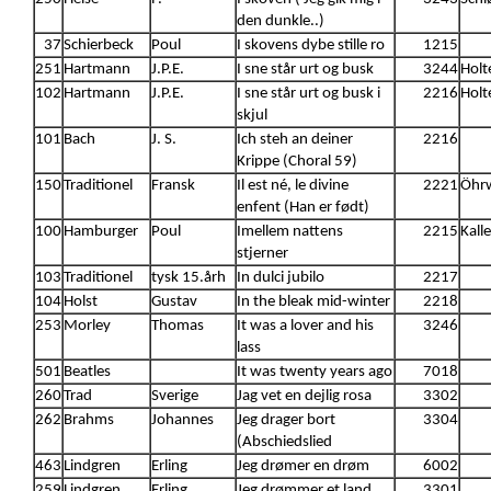
den dunkle..)
37
Schierbeck
Poul
I skovens dybe stille ro
1215
251
Hartmann
J.P.E.
I sne står urt og busk
3244
Holt
102
Hartmann
J.P.E.
I sne står urt og busk i
2216
Holt
skjul
101
Bach
J. S.
Ich steh an deiner
2216
Krippe (Choral 59)
150
Traditionel
Fransk
Il est né, le divine
2221
Öhrw
enfent (Han er født)
100
Hamburger
Poul
Imellem nattens
2215
Kall
stjerner
103
Traditionel
tysk 15.årh
In dulci jubilo
2217
104
Holst
Gustav
In the bleak mid-winter
2218
253
Morley
Thomas
It was a lover and his
3246
lass
501
Beatles
It was twenty years ago
7018
260
Trad
Sverige
Jag vet en dejlig rosa
3302
262
Brahms
Johannes
Jeg drager bort
3304
(Abschiedslied
463
Lindgren
Erling
Jeg drømer en drøm
6002
259
Lindgren
Erling
Jeg drømmer et land
3301