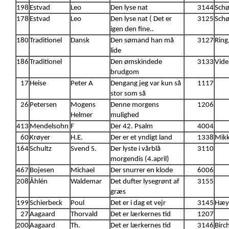
198
Estvad
Leo
Den lyse nat
3144
Schø
178
Estvad
Leo
Den lyse nat ( Det er
3125
Sch
igen den fine..
180
Traditionel
Dansk
Den sømand han må
3127
Ring
lide
186
Traditionel
Den ømskindede
3133
Vide
brudgom
17
Heise
Peter A
Dengang jeg var kun så
1117
stor som så
26
Petersen
Mogens
Denne morgens
1206
Helmer
mulighed
413
Mendelsohn
F
Der 42. Psalm
4004
60
Krøyer
H.E.
Der er et yndigt land
1338
Mikk
164
Schultz
Svend S.
Der lyste i vårblå
3110
morgendis (4.april)
467
Bojesen
Michael
Der snurrer en klode
6006
208
Åhlén
Waldemar
Det dufter lysegrønt af
3155
græs
199
Schierbeck
Poul
Det er i dag et vejr
3145
Hæy
27
Aagaard
Thorvald
Det er lærkernes tid
1207
200
Aagaard
Th.
Det er lærkernes tid
3146
Birc