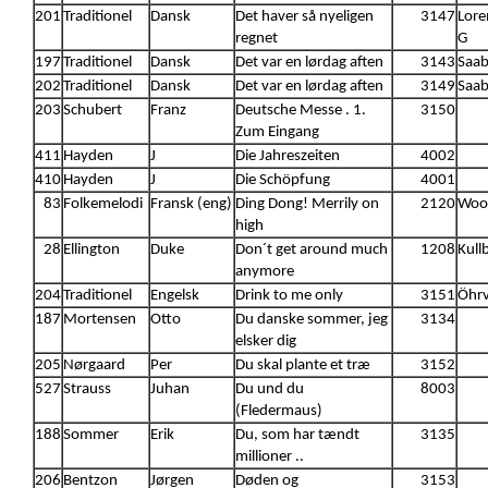
201
Traditionel
Dansk
Det haver så nyeligen
3147
Lore
regnet
G
197
Traditionel
Dansk
Det var en lørdag aften
3143
Saab
202
Traditionel
Dansk
Det var en lørdag aften
3149
Saab
203
Schubert
Franz
Deutsche Messe . 1.
3150
Zum Eingang
411
Hayden
J
Die Jahreszeiten
4002
410
Hayden
J
Die Schöpfung
4001
83
Folkemelodi
Fransk (eng)
Ding Dong! Merrily on
2120
Wood
high
28
Ellington
Duke
Don´t get around much
1208
Kull
anymore
204
Traditionel
Engelsk
Drink to me only
3151
Öhrv
187
Mortensen
Otto
Du danske sommer, jeg
3134
elsker dig
205
Nørgaard
Per
Du skal plante et træ
3152
527
Strauss
Juhan
Du und du
8003
(Fledermaus)
188
Sommer
Erik
Du, som har tændt
3135
millioner ..
206
Bentzon
Jørgen
Døden og
3153