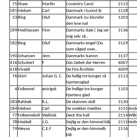
75
Shaw
Martin
Coventry Carol
2112
181
Nielsen
Carl
Danmark i tusind år
3128
23
Ring
Oluf
Danmark nu blunder
1203
den lyse nat
189
Mathiassen
Finn
Danmarks dale ( Jeg ser
3136
mig selv så..
182
Ring
Oluf
Danmarks engel (Du
3129
som våged over..
190
Johansen
Jens
Danmarks-kanon
3137
416
Schubert
F
Das Gebet der Herren
4007
418
Vivaldi
De Fire Årstider
4009
76
Störl
Johan G. C.
De hellig tre konger så
2113
hjertensglad
4
Folkemel
østrigsk
De hellige tre konger
1103
hjertens glad
183
Rahbek
K.L.
De skønnes skål
3130
184
Nielsen
Carl
De snekker mødtes
3131
Ande
77
Folkemelodi
Walisisk
Deck the hall
2114
Will
78
Meidell
J.G.
Dejlig er den himmel blå
2115
Holt
79
Weyse
C.E.F
Dejlig er den himmelb
2116
blå