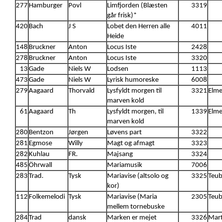
277
Hamburger
Povl
Limfjorden (Blæsten
3319
går frisk)*
420
Bach
J S
Lobet den Herren alle
4011
Heide
148
Bruckner
Anton
Locus Iste
2428
278
Bruckner
Anton
Locus Iste
3320
13
Gade
Niels W
Lodsen
1113
473
Gade
Niels W
Lyrisk humoreske
6008
279
Aagaard
Thorvald
Lysfyldt morgen til
3321
Elme
marven kold
61
Aagaard
Th
Lysfyldt morgen, til
1339
Elme
marven kold
280
Bentzon
Jørgen
Løvens part
3322
281
Egmose
Willy
Magt og afmagt
3323
282
Kuhlau
FR.
Majsang
3324
485
Öhrwall
Mariamusik
7006
283
Trad.
Tysk
Mariavise (altsolo og
3325
Teub
kor)
112
Folkemelodi
Tysk
Mariavise (Maria
2305
Teub
mellem tornebuske
284
Trad
dansk
Marken er mejet
3326
Mart