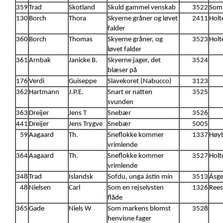
359
Trad
Skotland
Skuld gammel venskab
3522
Somm
130
Borch
Thora
Skyerne gråner og løvet
2411
Holt
falder
360
Borch
Thomas
Skyerne gråner, og
3523
Holt
løvet falder
361
Arnbak
Janicke B.
Skyerne jager, det
3524
blæser på
176
Verdi
Guiseppe
Slavekoret (Nabucco)
3123
362
Hartmann
J.P.E.
Snart er natten
3525
svunden
363
Dreijer
Jens T
Snebær
3526
441
Dreijer
Jens Trygve
Snebær
5005
59
Aagaard
Th.
Sneflokke kommer
1337
Høyb
vrimlende
364
Aagaard
Th.
Sneflokke kommer
3527
Holt
vrimlende
348
Trad
Islandsk
Sofdu, unga ástin mín
3513
Ásge
48
Nielsen
Carl
Som en rejselysten
1326
Ree
flåde
365
Gade
Niels W
Som markens blomst
3528
henvisne fager