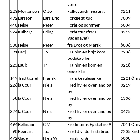
være
223
Mortensen
Otto
Folkevandringssang
3211
492
Larsson
Lars-Erik
Forklædt gud
7009
440
Heise
Peter
Forår og sommer
5004
224
Kulberg
Erling
Forårstur (fra: I
3212
Vadehavet)
530
Heise
Peter
fra Drot og Marsk
8006
91
Bacj
J.S.
Fra himlen højt kom
2206
budskab her
225
Laub
Th
Fra himlen kom en
3218
engel klar
149
Traditionel
Fransk
Franske julesange
2221
Öhrw
226
la Cour
Niels
Fred hviler over land og
3219
by
58
la Cour
Niels
Fred hviler over land og
1336
by
324
la Cour
Niels
Fred hviler over land og
3425
by
494
Bellmann
C M
Fredmanns Epistel no 9
7011
Öhrw
90
Regnart
Jac
Fryd dig, du kristi brud
2205
Birc
472
Gade
Niels W
Fynsk forår
6008