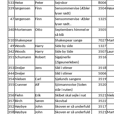
533
Heise
Peter
Sejrskor
8006
339
Jørgensen
Finn
Sensommervise (Æbler
3504
Høy
lyser rødt)
47
Jørgensen
Finn
Sensommervise -Æbler
1325
lyser rødt..
340
Mortensen
Otto
Septembers himmel er
3505
så blå
510
Shakespear
Shakespear sange
7027
Mart
49
Woods
Harry
Side by side
1327
342
Woods
Harry
Side by Side
3507
Laur
351
Schumann
Robert
Sigøjnerliv
3516
(Zigeunerleben)
353
Dreijer
Jens
Sild i stimer
3518
444
Dreijer
Sild i stimer
5006
354
Nielsen
Carl
Sjølunds sangere
3519
355
Cranner
Alf
Sjömannsvise (Solen
3520
står i ruten)
356
Fiehn
Erik
Skibet skal sejle i nat
3521
Niel
357
Birch
Søren
Skovbal
3522
352
Høybye
John
Skoven er så underfuld
3517
358
Høybye
John
Skoven er så underfuld
3521
Mart