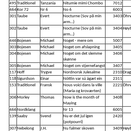
495
Traditionel
Tanzania
Nitumie mimi Chombo
7012
464
Kor 72
Nr 6
No 6
6003
301
Taube
Evert
Nocturne (Sov på min
3403
Öhrw
arm…)
302
Taube
Evert
Nocturne (Sov på min
3404
Høyb
arm…)
446
Bojesen
Michael
Noget - mere om
5007
303
Bojesen
Michael
Noget om afslapning
3405
304
Bojesen
Michael
Noget om det slemme
3406
skønne
305
Bojesen
Michael
Noget om stjernefangst
3407
117
Hoff
Trygve
Nordnorsk Julesalme
2310
Drag
118
Sigurdson
Einar
Nóttin var sú ágæt ein
2311
153
Traditionel
Fransk
Nous voici dans la ville
2221
Öhrw
(Maria og kroværten)
306
Morley
Thomas
Now is the month of
3408
Maying
466
Nordklang
Nr 13
6005
139
Saaby
Svend
Nu er det jul igen
2420
(potpourri)
307
Nebelong
J.H.
Nu falmer skoven
3409
Høyb