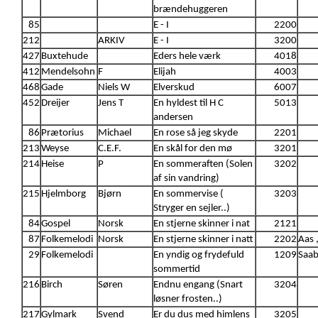
brændehuggeren
85
E - I
2200
212
ARKIV
E - I
3200
427
Buxtehude
Eders hele værk
4018
412
Mendelsohn
F
Elijah
4003
468
Gade
Niels W
Elverskud
6007
452
Dreijer
Jens T
En hyldest til H C
5013
andersen
86
Prætorius
Michael
En rose så jeg skyde
2201
213
Weyse
C.E.F.
En skål for den mø
3201
214
Heise
P
En sommeraften (Solen
3202
af sin vandring)
215
Hjelmborg
Bjørn
En sommervise (
3203
Stryger en sejler..)
84
Gospel
Norsk
En stjerne skinner i nat
2121
87
Folkemelodi
Norsk
En stjerne skinner i natt
2202
Aas 
29
Folkemelodi
En yndig og frydefuld
1209
Saab
sommertid
216
Birch
Søren
Endnu engang (Snart
3204
løsner frosten..)
217
Gylmark
Svend
Er du dus med himlens
3205