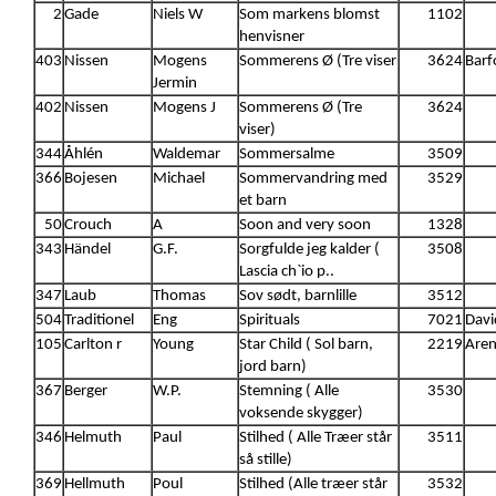
2
Gade
Niels W
Som markens blomst
1102
henvisner
403
Nissen
Mogens
Sommerens Ø (Tre viser
3624
Barf
Jermin
402
Nissen
Mogens J
Sommerens Ø (Tre
3624
viser)
344
Åhlén
Waldemar
Sommersalme
3509
366
Bojesen
Michael
Sommervandring med
3529
et barn
50
Crouch
A
Soon and very soon
1328
343
Händel
G.F.
Sorgfulde jeg kalder (
3508
Lascia ch`io p..
347
Laub
Thomas
Sov sødt, barnlille
3512
504
Traditionel
Eng
Spirituals
7021
Davi
105
Carlton r
Young
Star Child ( Sol barn,
2219
Aren
jord barn)
367
Berger
W.P.
Stemning ( Alle
3530
voksende skygger)
346
Helmuth
Paul
Stilhed ( Alle Træer står
3511
så stille)
369
Hellmuth
Poul
Stilhed (Alle træer står
3532