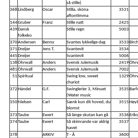
så stille)
368
Lindberg
Oscar
Stilla, sköna
3531
aftontimma
144
Gruber
Franz
Stille natt
2425
439
Dansk
Stille regn
5003
folkeko
370
Andersen
Benny
Svantes lykkelige dag
3533
Birc
371
Dreijer
Jens T.
Svantevit
3534
445
Dreijer
Svantevit
5006
138
Öhrwall
Anders
Svensk Julemusik
2419
Öhrw
481
Öhrwall
Anders
Svensk Julemusik
7002
51
Spiritual
Swing low, sweet
1329
Öhrv
chariot
372
Händel
G.F.
Swinglerier 3, Minuet
3535
Barf
(Water music
350
Nielsen
Carl
Sænk kun dit hoved, du
3515
Høyb
blomst
373
Taube
Ewert
Så länge skutan kan gå
3536
Erik
374
Taube
Ewert
Så skimrande var aldrig
3537
havet
378
ARKIV
T - Å
3600