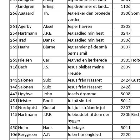
7
Lindgren
Erling
Jeg drømmer et land…
1106
266
Aagaard
Th.
Jeg elsker den brogede
3308
Somm
verden
261
Agerby
Aksel
Jeg er havren
3303
254
Hartmann
J.P.E.
Jeg sadled min hest
3247
264
Trad
Dansk
Jeg sadled min hest
3306
265
Haahr
Bjarne
Jeg samler på de små
3307
børns smil
263
Nielsen
Carl
Jeg ved en lærkerede
3305
Holt
116
Bach
J.S.
Jesus bleibet meine
2309
Freude
143
Salonen
Sulo
Jesus från Nasaret
2424
Gust
146
Salonen
Sulo
Jesus från Nasaret
2426
447
Høybye
John
Josefs drømme
5008
451
Heister
Bodil
Jul på slottet
5012
114
Nordquist
Gustaf
Jul, jul, strålande jul
2307
115
Hartmann
J.P.E.
Julebuddet til dem der
2308
Birc
bygger
450
Holm
Hans
Juledage
5011
106
Berggreen
A.P.
Julen har englelyd
2220