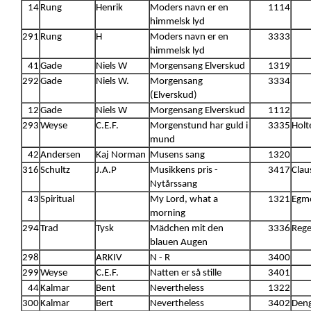
14
Rung
Henrik
Moders navn er en
1114
himmelsk lyd
291
Rung
H
Moders navn er en
3333
himmelsk lyd
41
Gade
Niels W
Morgensang Elverskud
1319
292
Gade
Niels W.
Morgensang
3334
(Elverskud)
12
Gade
Niels W
Morgensang Elverskud
1112
293
Weyse
C.E.F.
Morgenstund har guld i
3335
Holt
mund
42
Andersen
Kaj Norman
Musens sang
1320
316
Schultz
J.A.P
Musikkens pris -
3417
Clau
Nytårssang
43
Spiritual
My Lord, what a
1321
Egm
morning
294
Trad
Tysk
Mädchen mit den
3336
Rege
blauen Augen
298
ARKIV
N - R
3400
299
Weyse
C.E.F.
Natten er så stille
3401
44
Kalmar
Bent
Nevertheless
1322
300
Kalmar
Bert
Nevertheless
3402
Deng