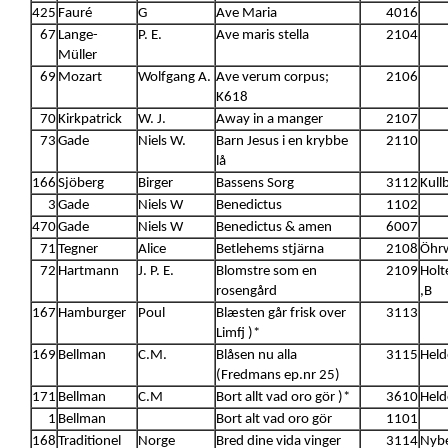
425
Fauré
G
Ave Maria
4016
67
Lange-
P. E.
Ave maris stella
2104
Müller
69
Mozart
Wolfgang A.
Ave verum corpus;
2106
K618
70
Kirkpatrick
W. J.
Away in a manger
2107
73
Gade
Niels W.
Barn Jesus i en krybbe
2110
lå
166
Sjöberg
Birger
Bassens Sorg
3112
Kullb
3
Gade
Niels W
Benedictus
1102
470
Gade
Niels W
Benedictus & amen
6007
71
Tegner
Alice
Betlehems stjärna
2108
Öhrw
72
Hartmann
J. P. E.
Blomstre som en
2109
Holt
rosengård
,B
167
Hamburger
Poul
Blæsten går frisk over
3113
Limfj )*
169
Bellman
C.M.
Blåsen nu alla
3115
Held
(Fredmans ep.nr 25)
171
Bellman
C.M
Bort allt vad oro gör )*
3610
Held
1
Bellman
Bort alt vad oro gör
1101
168
Traditionel
Norge
Bred dine vida vinger
3114
Nybe