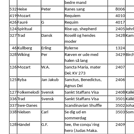
bedre mand
532
Heise
Peter
Ranes sang
8006
419
Mozart
Requiem
4010
426
Fauré
G
Requim
4017
124
Spiritual
Rise up, shepherd
2405
Jehr
327
Trad
Dansk
Roselil og hendes
3428
Kamp
moder
46
Kullberg
Erling
Rylerne
1324
328
Wiking
Per
Ræven er ude med
3429
Birc
halen så lang
126
Mozart
W.A.
Sancta Maria, mater
2407
Dei; KV 273
125
Ryba
Jan Jakub
Sanctus, Benedictus,
2406
Agnus Dei
127
Folkemelodi
Svensk
Sankt Staffans Visa
2408
Källé
336
Trad
Svensk
Sankt Staffans Visa
3501
Källé
337
Swe-Danes
Scandinavian Shuffle
3502
Joha
338
Nielsen
Carl
Se dig ud en
3503
Somm
sommerdag
128
Händel
G.F.
See, the conqu´ring
2409
hero (Judas Maka.