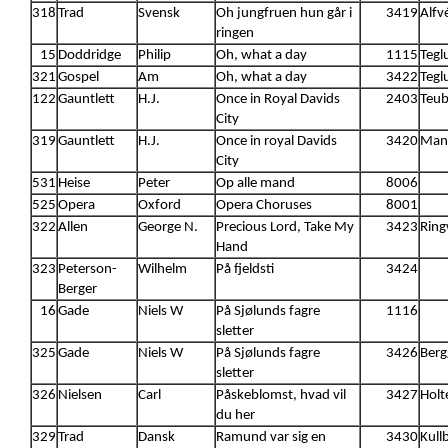
318
Trad
Svensk
Oh jungfruen hun går i
3419
Alfv
ringen
15
Doddridge
Philip
Oh, what a day
1115
Tegl
321
Gospel
Am
Oh, what a day
3422
Tegl
122
Gauntlett
H.J.
Once in Royal Davids
2403
Teub
City
319
Gauntlett
H.J.
Once in royal Davids
3420
Mann
City
531
Heise
Peter
Op alle mand
8006
525
Opera
Oxford
Opera Choruses
8001
322
Allen
George N.
Precious Lord, Take My
3423
Ring
Hand
323
Peterson-
Wilhelm
På fjeldsti
3424
Berger
16
Gade
Niels W
På Sjølunds fagre
1116
sletter
325
Gade
Niels W
På Sjølunds fagre
3426
Berg
sletter
326
Nielsen
Carl
Påskeblomst, hvad vil
3427
Holt
du her
329
Trad
Dansk
Ramund var sig en
3430
Kullb