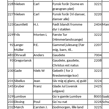
228
Nielsen
Carl
Fynsk forår (Some en
3221
græsgrøn plet)
227
Nielsen
Carl
Fynsk forår (Vi danser,
3220
danser alle)
123
Gauntlett
H.J.
Født blandt fromme
2404
Mann
dyr i stalden
229
Friis
Morten L
Første Tur
3222
(Himmerlandssange)
92
Lange-
P.E.
Gammel julesang (Før
2207
Müller
mig, barn, til..
483
Öhrwall
Anders
Gaudete
7004
93
Gregoriansk
Gaudete, gaudete,
2208
Christus est natus
230
Gade
Niels W
Gebeth ( for 2
3223
firestemmige kor)
231
Sibelius
Jean
Giv mig ej glans, ej guld
3224
145
Gruber
Franz
Glade Jul (svensk
2425
udgave)
529
Lumbye
Go´e gamle Lumbye
8005
Saab
233
Dissing
Poul
Go´nu nat
3226
Schu
232
Mørch
Carsten J.
Godmorgen, lille land
3225