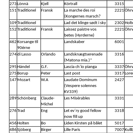
273
Lönnä
Kjell
Körtrall
3315
151
Traditionel
Fransk
La marche des roi
2221
Öhrw
(Kongernes marsch?
109
Traditionel
Lad det klinge sødt i sky
2302
Holt
152
Traditionel
Fransk
Laissez paistre vos
2221
Öhrw
betes (Hyrderne)
462
Korsange til
Landskaber
6001
90érne
274
di Lasso
Orlando
Landsknægtserenade
3316
(Matona mia.)*
295
Händel
G.F.
Lascia ch`io pianga
3337
Öhrw
275
Borup
Peter
Last post
3317
Lore
147
Mozart
W.A
Laudate Dominum
2427
(Vespere solennes
KV339)
289
Schönberg
Claude-
Les Misérables
3331
Michel
276
Trad
Eng
Let ev´ry good fellow
3318
now fill up
456
Holten
Bo
Liden Kirsten på bålet
5017
486
Sjöberg
Birger
Lille Paris
7007
Kull