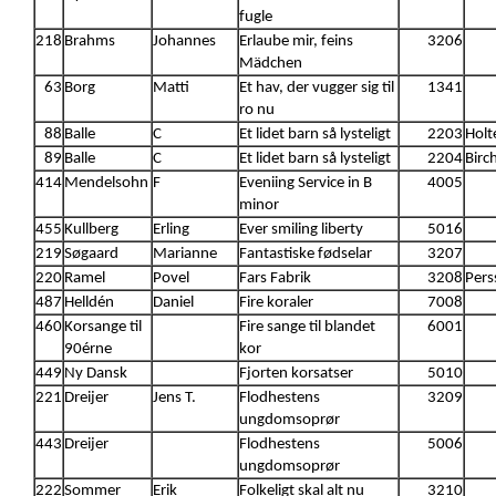
fugle
218
Brahms
Johannes
Erlaube mir, feins
3206
Mädchen
63
Borg
Matti
Et hav, der vugger sig til
1341
ro nu
88
Balle
C
Et lidet barn så lysteligt
2203
Holt
89
Balle
C
Et lidet barn så lysteligt
2204
Birc
414
Mendelsohn
F
Eveniing Service in B
4005
minor
455
Kullberg
Erling
Ever smiling liberty
5016
219
Søgaard
Marianne
Fantastiske fødselar
3207
220
Ramel
Povel
Fars Fabrik
3208
Pers
487
Helldén
Daniel
Fire koraler
7008
460
Korsange til
Fire sange til blandet
6001
90érne
kor
449
Ny Dansk
Fjorten korsatser
5010
221
Dreijer
Jens T.
Flodhestens
3209
ungdomsoprør
443
Dreijer
Flodhestens
5006
ungdomsoprør
222
Sommer
Erik
Folkeligt skal alt nu
3210