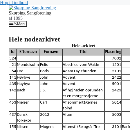
Hop til indhold
Skørping Sangforening
af 1895
Menu
Hele nodearkivet
Hele arkivet
Id
Efternavn
Fornavn
Titel
Placering
524
7032
21
Mendelsohn
Felix
Abschied vom Walde
1201
64
Ord
Boris
Adam Lay Ybunden
2101
141
Høybye
John
Advent
2422
435
Høybya
John
Advent
5001
142
Bach
J.S.
Af højheden oprunden
2423
er en morgenstjerne
453
Nielsen
Carl
Af sommertågernes
5014
spind
437
Dansk
2012
Aften
5003
folkekor
155
Nissen
Mogens
Aftensti (Se også "Tre
3101
Barf