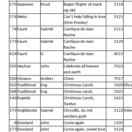
170
Jeppesen
Knud
Bygen flygter så mørk
3116
og våd
174
Weiss
Can´t help falling in love
3121
(Elvis Presley)
74
Fauré
Gabriel
Cantique de Jean
2111
Racine
173
Fauré
Gabriel
Cantique de Jean
3120
Racine
424
Fauré
G
Cantique de Jean
4015
Racine
505
Høybye
John
Celebrate all heaven
7022
and earth
500
Ulvaeus
Anders
Chess
7017
503
Traditionel
Eng
Christmas Carols
7020
Öhrw
508
Traditionel
Eng
Christmas carols
7025
140
Engelsk
Christmas Carols,
2421
Twelve
175
Voigtländer
Gabriel
Chrysillis, du mit
3122
Vide
verdens guld
6
Dowland
John
Come again
1105
177
Dowland
John
Come again, sweet love
3124