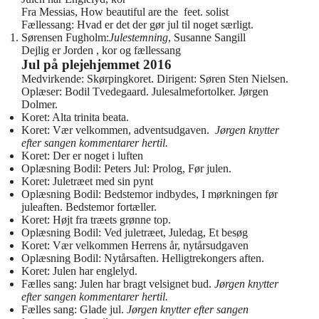
Fra Messias, How beautiful are the feet. solist
Fællessang: Hvad er det der gør jul til noget særligt.
Sørensen Fugholm:
Julestemning
, Susanne Sangill
Dejlig er Jorden , kor og fællessang
Jul på plejehjemmet 2016
Medvirkende: Skørpingkoret. Dirigent: Søren Sten Nielsen.
Oplæser: Bodil Tvedegaard. Julesalmefortolker. Jørgen
Dolmer.
Koret: Alta trinita beata.
Koret: Vær velkommen, adventsudgaven.
Jørgen knytter
efter sangen kommentarer hertil.
Koret: Der er noget i luften
Oplæsning Bodil: Peters Jul: Prolog, Før julen.
Koret: Juletræet med sin pynt
Oplæsning Bodil: Bedstemor indbydes, I mørkningen før
juleaften. Bedstemor fortæller.
Koret: Højt fra træets grønne top.
Oplæsning Bodil: Ved juletræet, Juledag, Et besøg
Koret: Vær velkommen Herrens år, nytårsudgaven
Oplæsning Bodil: Nytårsaften. Helligtrekongers aften.
Koret: Julen har englelyd.
Fælles sang: Julen har bragt velsignet bud.
Jørgen knytter
efter sangen kommentarer hertil.
Fælles sang: Glade jul.
Jørgen knytter efter sangen