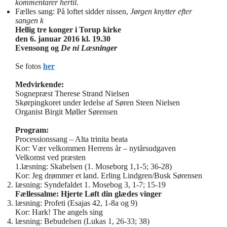
kommentarer hertil.
Fælles sang: På loftet sidder nissen,
Jørgen knytter efter
sangen k
Hellig tre konger i Torup kirke
den 6. januar 2016 kl. 19.30
Evensong og
De ni Læsninger
Se fotos
her
Medvirkende:
Sognepræst Therese Strand Nielsen
Skørpingkoret under ledelse af Søren Steen Nielsen
Organist Birgit Møller Sørensen
Program:
Processionssang – Alta trinita beata
Kor: Vær velkommen Herrens år – nytårsudgaven
Velkomst ved præsten
1.læsning: Skabelsen (1. Moseborg 1,1-5; 36-28)
Kor: Jeg drømmer et land. Erling Lindgren/Busk Sørensen
læsning: Syndefaldet 1. Mosebog 3, 1-7; 15-19
Fællessalme: Hjerte Løft din glædes vinger
læsning: Profeti (Esajas 42, 1-8a og 9)
Kor: Hark! The angels sing
læsning: Bebudelsen (Lukas 1, 26-33; 38)