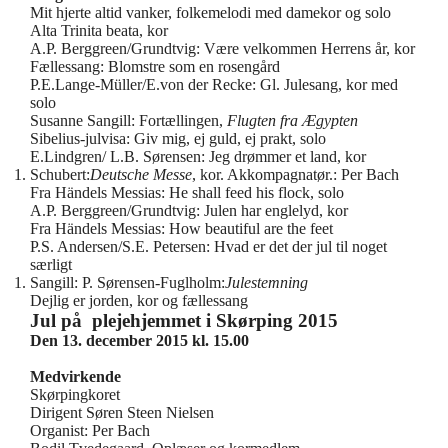
Mit hjerte altid vanker, folkemelodi med damekor og solo
Alta Trinita beata, kor
A.P. Berggreen/Grundtvig: Være velkommen Herrens år, kor
Fællessang: Blomstre som en rosengård
P.E.Lange-Müller/E.von der Recke: Gl. Julesang, kor med
solo
Susanne Sangill: Fortællingen,
Flugten fra Ægypten
Sibelius-julvisa: Giv mig, ej guld, ej prakt, solo
E.Lindgren/ L.B. Sørensen: Jeg drømmer et land, kor
Schubert:
Deutsche Messe
, kor. Akkompagnatør.: Per Bach
Fra Händels Messias: He shall feed his flock, solo
A.P. Berggreen/Grundtvig: Julen har englelyd, kor
Fra Händels Messias: How beautiful are the feet
P.S. Andersen/S.E. Petersen: Hvad er det der jul til noget
særligt
Sangill: P. Sørensen-Fuglholm:
Julestemning
Dejlig er jorden, kor og fællessang
Jul på plejehjemmet i Skørping 2015
Den 13. december 2015 kl. 15.00
Medvirkende
Skørpingkoret
Dirigent Søren Steen Nielsen
Organist: Per Bach