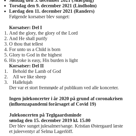
Søndag den 5. december 2021 (Skørping)
Torsdag den 9. december 2021 (Lindholm)
Lørdag den 11. december 2021 (Randers)
Følgende korsatser blev sunget:
Korsatser: Del I
And the glory, the glory of the Lord
And He shall purify
O thou that tellest
For unto us a Child is born
Glory to God in the highest
His yoke is easy, His burden is light
Korsatser: Del II
Behold the Lamb of God
All we like sheep
Hallelujah
Der var et stort fremmøde af publikum ved alle koncerter.
Ingen julekoncerter i år 2020 på grund af coronakrisen
(influenzapandemi forårsaget af Covid 19)
Julekoncerten på Teglgaardsminde
søndag den 15. december 2019 kl. 15.00
Der blev sunget julesalmer/sange. Kristian Østergaard læste
et juleeventyr af Selma Lagerlöff.