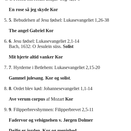
En rose så jeg skyde
Kor
5
. Bebudelsen af Jesu fødsel: Lukasevangeliet 1,26-38
The angel Gabriel
Kor
6
. Jesu fødsel: Lukasevangeliet 2,1-14
Bach, 1632: O Jesulein süss.
Solist
Mit hjerte altid vanker
Kor
7
. Hyrderne i Betlehem: Lukasevangeliet 2,15-20
Gammel julesang
.
Kor og solist
.
8
. Ordet blev kød: Johannesevangeliet 1,1-14
Ave verum corpus
af Mozart
Kor
9
. Filipperbrevshymnen: Filipperbrevet 2,5-11
Fadervor og velsignelsen v. Jørgen Dolmer
Dejlig er jorden
.
Kor og menighed