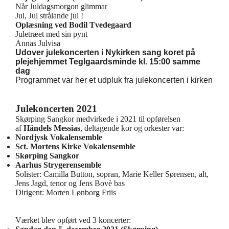
Når Juldagsmorgon glimmar
Jul, Jul strålande jul !
Oplæsning ved Bodil Tvedegaard
Juletræet med sin pynt
Annas Julvisa
Udover julekoncerten i Nykirken sang koret på
plejehjemmet Teglgaardsminde kl. 15:00 samme
dag
Programmet var her et udpluk fra julekoncerten i kirken
Julekoncerten 2021
Skørping Sangkor medvirkede i 2021 til opførelsen
af
Händels Messias
, deltagende kor og orkester var:
Nordjysk Vokalensemble
Sct. Mortens Kirke Vokalensemble
Skørping Sangkor
Aarhus Strygerensemble
Solister: Camilla Button, sopran, Marie Keller Sørensen, alt,
Jens Jagd, tenor og Jens Bovè bas
Dirigent: Morten Lønborg Friis
Værket blev opført ved 3 koncerter: