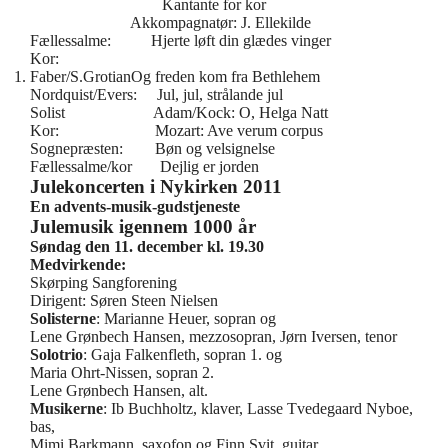
Kantante for kor
Akkompagnatør: J. Ellekilde
Fællessalme: Hjerte løft din glædes vinger
Kor:
Faber/S.GrotianOg freden kom fra Bethlehem
Nordquist/Evers: Jul, jul, strålande jul
Solist Adam/Kock: O, Helga Natt
Kor: Mozart: Ave verum corpus
Sognepræsten: Bøn og velsignelse
Fællessalme/kor Dejlig er jorden
Julekoncerten i Nykirken 2011
En advents-musik-gudstjeneste
Julemusik igennem 1000 år
Søndag den 11. december kl. 19.30
Medvirkende:
Skørping Sangforening
Dirigent: Søren Steen Nielsen
Solisterne
: Marianne Heuer, sopran og
Lene Grønbech Hansen, mezzosopran, Jørn Iversen, tenor
Solotrio
: Gaja Falkenfleth, sopran 1. og
Maria Ohrt-Nissen, sopran 2.
Lene Grønbech Hansen, alt.
Musikerne
: Ib Buchholtz, klaver, Lasse Tvedegaard Nyboe,
bas,
Mimi Barkmann, saxofon og Finn Svit, guitar.