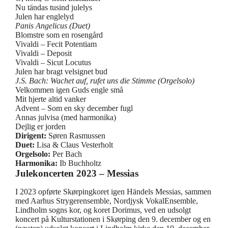
Nu tändas tusind julelys
Julen har englelyd
Panis Angelicus (Duet)
Blomstre som en rosengård
Vivaldi – Fecit Potentiam
Vivaldi – Deposit
Vivaldi – Sicut Locutus
Julen har bragt velsignet bud
J.S. Bach: Wachet auf, rufet uns die Stimme (Orgelsolo)
Velkommen igen Guds engle små
Mit hjerte altid vanker
Advent – Som en sky december fugl
Annas julvisa (med harmonika)
Dejlig er jorden
Dirigent:
Søren Rasmussen
Duet:
Lisa & Claus Vesterholt
Orgelsolo:
Per Bach
Harmonika:
Ib Buchholtz
Julekoncerten 2023 – Messias
I 2023 opførte Skørpingkoret igen Händels Messias, sammen
med Aarhus Strygerensemble, Nordjysk VokalEnsemble,
Lindholm sogns kor, og koret Dorimus, ved en udsolgt
koncert på Kulturstationen i Skørping den 9. december og en