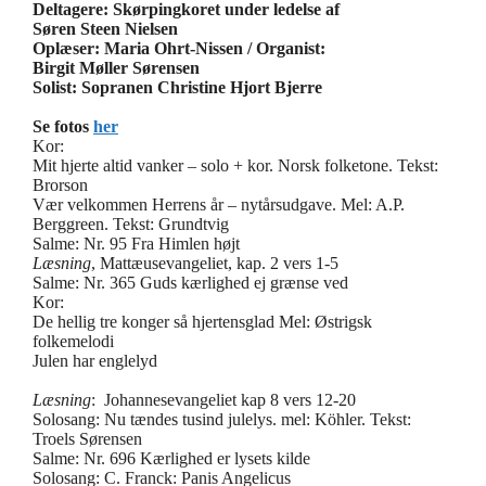
Deltagere: Skørpingkoret under ledelse af
Søren Steen Nielsen
Oplæser: Maria Ohrt-Nissen / Organist:
Birgit Møller Sørensen
Solist: Sopranen Christine Hjort Bjerre
Se fotos
her
Kor:
Mit hjerte altid vanker – solo + kor. Norsk folketone. Tekst:
Brorson
Vær velkommen Herrens år – nytårsudgave. Mel: A.P.
Berggreen. Tekst: Grundtvig
Salme: Nr. 95 Fra Himlen højt
Læsning
, Mattæusevangeliet, kap. 2 vers 1-5
Salme: Nr. 365 Guds kærlighed ej grænse ved
Kor:
De hellig tre konger så hjertensglad Mel: Østrigsk
folkemelodi
Julen har englelyd
Læsning
: Johannesevangeliet kap 8 vers 12-20
Solosang: Nu tændes tusind julelys. mel: Köhler. Tekst:
Troels Sørensen
Salme: Nr. 696 Kærlighed er lysets kilde
Solosang: C. Franck: Panis Angelicus