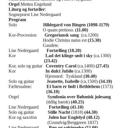
Orgel
Mettea Engelund
Liturg og fortæller
:
Sognepræst Lise Nedergaard
Program
Solo
Hildegard von Bingen (1098-1179)
O quam pretioso.
(11.00)
Kor-Procession
Gregoriansk sang
(ca.1200)
Hodie Christus natus est
(15.30)
Gaudete.
Lise Nedergaard
Fortælling
(18.20)
Kor
Lad det klinge sødt i sky
(ca.1300)
(23.42)
Kor, solo og guitar
Coventry Carol
(ca.1400)
(27.45)
Kor
In dulci Jubilo
(ca.1300)
Hjemsted: Tyskland
(30.40)
Solo og guitar
Jeanette, Isabelle
(ca.1500)
(34.18)
Fællessalme:
Et barn er født i Bethlehem
(1573)
(36.10)
Orgel
Symfonia over Bøhmisk julesang
(tidlig barok)
(40.25)
Lise Nedergaard
Fortælling
(41.10)
Solo og guitar
Stille Nacht
(1818)
(44.30)
Kor og saxofon
Julen har Englelyd
(48.12)
(Grundvig/Berggreen 1837)
Lise Nedergaard
Bøn og velsignelse
(52.08)