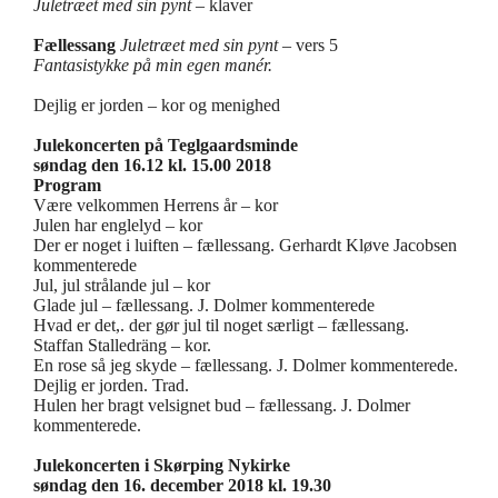
Juletræet med sin pynt
– klaver
Fællessang
Juletræet med sin pynt
– vers 5
Fantasistykke på min egen manér.
Dejlig er jorden – kor og menighed
Julekoncerten på Teglgaardsminde
søndag den 16.12 kl. 15.00 2018
Program
Være velkommen Herrens år – kor
Julen har englelyd – kor
Der er noget i luiften – fællessang. Gerhardt Kløve Jacobsen
kommenterede
Jul, jul strålande jul – kor
Glade jul – fællessang. J. Dolmer kommenterede
Hvad er det,. der gør jul til noget særligt – fællessang.
Staffan Stalledräng – kor.
En rose så jeg skyde – fællessang. J. Dolmer kommenterede.
Dejlig er jorden. Trad.
Hulen her bragt velsignet bud – fællessang. J. Dolmer
kommenterede.
Julekoncerten i Skørping Nykirke
søndag den 16. december
2018 kl. 19.30