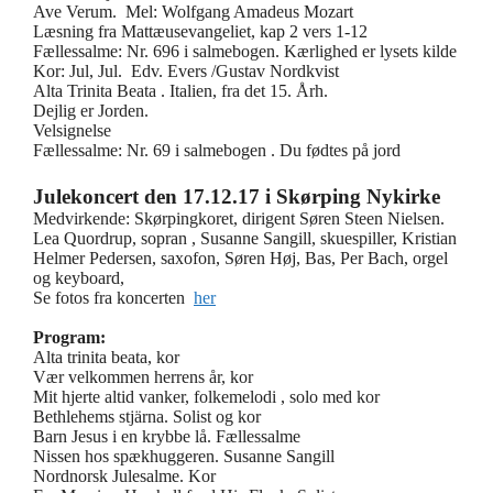
Ave Verum. Mel: Wolfgang Amadeus Mozart
Læsning fra Mattæusevangeliet, kap 2 vers 1-12
Fællessalme: Nr. 696 i salmebogen. Kærlighed er lysets kilde
Kor: Jul, Jul. Edv. Evers /Gustav Nordkvist
Alta Trinita Beata . Italien, fra det 15. Årh.
Dejlig er Jorden.
Velsignelse
Fællessalme: Nr. 69 i salmebogen . Du fødtes på jord
Julekoncert den 17.12.17 i Skørping Nykirke
Medvirkende: Skørpingkoret, dirigent Søren Steen Nielsen.
Lea Quordrup, sopran , Susanne Sangill, skuespiller, Kristian
Helmer Pedersen, saxofon, Søren Høj, Bas, Per Bach, orgel
og keyboard,
Se fotos fra koncerten
her
Program:
Alta trinita beata, kor
Vær velkommen herrens år, kor
Mit hjerte altid vanker, folkemelodi , solo med kor
Bethlehems stjärna. Solist og kor
Barn Jesus i en krybbe lå. Fællessalme
Nissen hos spækhuggeren. Susanne Sangill
Nordnorsk Julesalme. Kor