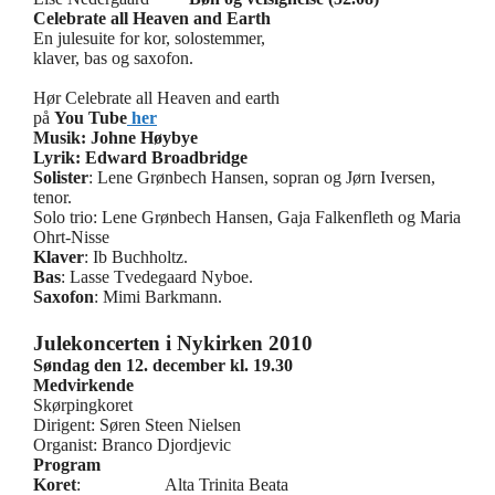
Celebrate all Heaven and Earth
En julesuite for kor, solostemmer,
klaver, bas og saxofon.
Hør Celebrate all Heaven and earth
på
You Tube
her
Musik: Johne Høybye
Lyrik: Edward Broadbridge
Solister
: Lene Grønbech Hansen, sopran
og Jørn Iversen,
tenor.
Solo trio: Lene Grønbech Hansen,
Gaja Falkenfleth og Maria
Ohrt-Nisse
Klaver
:
Ib Buchholtz.
Bas
: Lasse Tvedegaard Nyboe.
Saxofon
: Mimi Barkmann.
Julekoncerten i Nykirken 2010
Søndag den 12. december kl. 19.30
Medvirkende
Skørpingkoret
Dirigent: Søren Steen Nielsen
Organist: Branco Djordjevic
Program
Koret
: Alta Trinita Beata