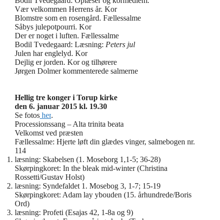
Bodil Tvedegaard. Oplæser og kormedlem.
Vær velkommen Herrens år. Kor
Blomstre som en rosengård. Fællessalme
Såbys julepotpourri. Kor
Der er noget i luften. Fællessalme
Bodil Tvedegaard: Læsning:
Peters jul
Julen har englelyd. Kor
Dejlig er jorden. Kor og tilhørere
Jørgen Dolmer kommenterede salmerne
Hellig tre konger i Torup kirke
den 6. januar 2015 kl. 19.30
Se fotos
her
.
Processionssang – Alta trinita beata
Velkomst ved præsten
Fællessalme: Hjerte løft din glædes vinger, salmebogen nr.
114
læsning: Skabelsen (1. Moseborg 1,1-5; 36-28)
Skørpingkoret: In the bleak mid-winter (Christina
Rossetti/Gustav Holst)
læsning: Syndefaldet 1. Mosebog 3, 1-7; 15-19
Skørpingkoret: Adam lay ybouden (15. århundrede/Boris
Ord)
læsning: Profeti (Esajas 42, 1-8a og 9)