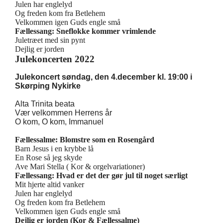
Julen har englelyd
Og freden kom fra Betlehem
Velkommen igen Guds engle små
Fællessang: Sneflokke kommer vrimlende
Juletræet med sin pynt
Dejlig er jorden
Julekoncerten 2022
Julekoncert søndag, den 4.december kl. 19:00 i
Skørping Nykirke
Alta Trinita beata
Vær velkommen Herrens år
O kom, O kom, Immanuel
Fællessalme: Blomstre som en Rosengård
Barn Jesus i en krybbe lå
En Rose så jeg skyde
Ave Mari Stella ( Kor & orgelvariationer)
Fællessang: Hvad er det der gør jul til noget særligt
Mit hjerte altid vanker
Julen har englelyd
Og freden kom fra Betlehem
Velkommen igen Guds engle små
Dejlig er jorden (Kor & Fællessalme)