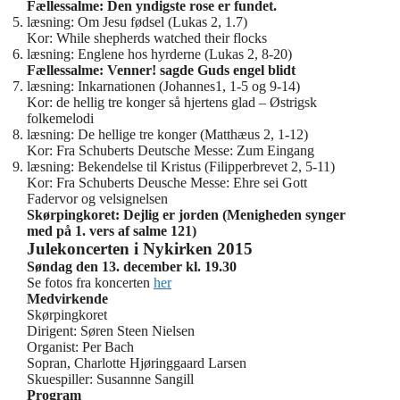
Fællessalme: Den yndigste rose er fundet.
læsning: Om Jesu fødsel (Lukas 2, 1.7)
Kor: While shepherds watched their flocks
læsning: Englene hos hyrderne (Lukas 2, 8-20)
Fællessalme: Venner! sagde Guds engel blidt
læsning: Inkarnationen (Johannes1, 1-5 og 9-14)
Kor: de hellig tre konger så hjertens glad – Østrigsk
folkemelodi
læsning: De hellige tre konger (Matthæus 2, 1-12)
Kor: Fra Schuberts Deutsche Messe: Zum Eingang
læsning: Bekendelse til Kristus (Filipperbrevet 2, 5-11)
Kor: Fra Schuberts Deusche Messe: Ehre sei Gott
Fadervor og velsignelsen
Skørpingkoret: Dejlig er jorden (Menigheden synger
med på 1. vers af salme 121)
Julekoncerten i Nykirken 2015
Søndag den 13. december kl. 19.30
Se fotos fra koncerten
her
Medvirkende
Skørpingkoret
Dirigent: Søren Steen Nielsen
Organist: Per Bach
Sopran, Charlotte Hjøringgaard Larsen
Skuespiller: Susannne Sangill
Program