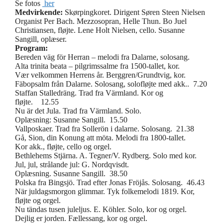
Se fotos
her
Medvirkende:
Skørpingkoret. Dirigent Søren Steen Nielsen
Organist Per Bach. Mezzosopran, Helle Thun. Bo Juel
Christiansen, fløjte. Lene Holt Nielsen, cello. Susanne
Sangill, oplæser.
Program:
Bereden väg för Herran – melodi fra Dalarne, solosang.
Alta trinita beata – pilgrimssalme fra 1500-tallet, kor.
Vær velkommen Herrens år. Berggren/Grundtvig, kor.
Fäbopsalm från Dalarne. Solosang, solofløjte med akk.. 7.20
Staffan Stalledräng. Trad fra Värmland. Kor og
fløjte. 12.55
Nu är det Jula. Trad fra Värmland. Solo.
Oplæsning: Susanne Sangill. 15.50
Vallposkaer. Trad fra Sollerön i dalarne. Solosang. 21.38
Gå, Sion, din Konung att möta. Melodi fra 1800-tallet.
Kor akk., fløjte, cello og orgel.
Bethlehems Stjärna. A. Tegner/V. Rydberg. Solo med kor.
Jul, jul, strålande jul: G. Nordqvisdt.
Oplæsning. Susanne Sangill. 38.50
Polska fra Bingsjö. Trad efter Jonas Fröjås. Solosang. 46.43
När juldagsmorgon glimmar. Tyk folkemelodi 1819. Kor,
fløjte og orgel.
Nu tändas tusen juleljus. E. Köhler. Solo, kor og orgel.
Dejlig er jorden. Fællessang, kor og orgel.