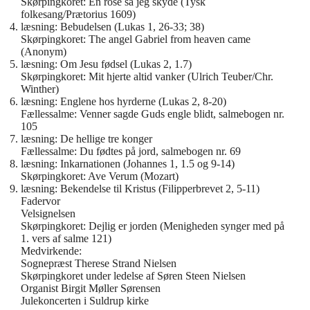
Skørpingkoret: En rose så jeg skyde (Tysk
folkesang/Prætorius 1609)
læsning: Bebudelsen (Lukas 1, 26-33; 38)
Skørpingkoret: The angel Gabriel from heaven came
(Anonym)
læsning: Om Jesu fødsel (Lukas 2, 1.7)
Skørpingkoret: Mit hjerte altid vanker (Ulrich Teuber/Chr.
Winther)
læsning: Englene hos hyrderne (Lukas 2, 8-20)
Fællessalme: Venner sagde Guds engle blidt, salmebogen nr.
105
læsning: De hellige tre konger
Fællessalme: Du fødtes på jord, salmebogen nr. 69
læsning: Inkarnationen (Johannes 1, 1.5 og 9-14)
Skørpingkoret: Ave Verum (Mozart)
læsning: Bekendelse til Kristus (Filipperbrevet 2, 5-11)
Fadervor
Velsignelsen
Skørpingkoret: Dejlig er jorden (Menigheden synger med på
1. vers af salme 121)
Medvirkende:
Sognepræst Therese Strand Nielsen
Skørpingkoret under ledelse af Søren Steen Nielsen
Organist Birgit Møller Sørensen
Julekoncerten i Suldrup kirke