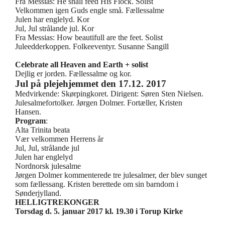
Fra Messias: He shall feed His Flock. Solist
Velkommen igen Guds engle små. Fællessalme
Julen har englelyd. Kor
Jul, Jul strålande jul. Kor
Fra Messias: How beautifull are the feet. Solist
Juleedderkoppen. Folkeeventyr. Susanne Sangill
Celebrate all Heaven and Earth + solist
Dejlig er jorden. Fællessalme og kor.
Jul på plejehjemmet den 17.12. 2017
Medvirkende: Skørpingkoret. Dirigent: Søren Sten Nielsen.
Julesalmefortolker. Jørgen Dolmer. Fortæller, Kristen
Hansen.
Program
:
Alta Trinita beata
Vær velkommen Herrens år
Jul, Jul, strålande jul
Julen har englelyd
Nordnorsk julesalme
Jørgen Dolmer kommenterede tre julesalmer, der blev sunget
som fællessang. Kristen berettede om sin barndom i
Sønderjylland.
HELLIGTREKONGER
Torsdag d. 5. januar 2017 kl. 19.30 i Torup Kirke