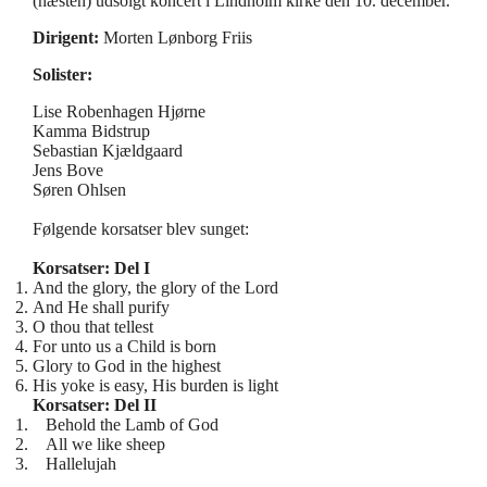
(næsten) udsolgt koncert i Lindholm kirke den 10. december.
Dirigent:
Morten Lønborg Friis
Solister:
Lise Robenhagen Hjørne
Kamma Bidstrup
Sebastian Kjældgaard
Jens Bove
Søren Ohlsen
Følgende korsatser blev sunget:
Korsatser: Del I
And the glory, the glory of the Lord
And He shall purify
O thou that tellest
For unto us a Child is born
Glory to God in the highest
His yoke is easy, His burden is light
Korsatser: Del II
Behold the Lamb of God
All we like sheep
Hallelujah