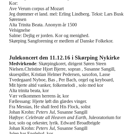
Kor:
Ave Verum corpus af Mozart
Jeg drømmer et land. mel: Erling Lindberg. Tekst: Lars Busk
Sørensen
Alta Trinita Beata. Anonym år 1500
Velsignelse
Salme: Dejlig er jorden. Kor og menighed.
Skørping Sangforening er medlem af Danske Folkekor.
Julekoncert den 11.12.16 i Skørping Nykirke
Medvirkende
: Skørpingkoret, dirigent Søren Steen
Nielsen.Christine Hjort Bjerre, sopran , Susanne Sangill,
skuespiller, Kristian Helmer Pedersen, saxofon, Lasse
Tvedegaard Nyboe, Bas , Per Bach, orgel og keyboard,
Mit hjerte altid vanker, folkemelodi , solo med kor
Alta trinita beata, kor
Vær velkommen herrens år, kor
Fællessang: Hjerte løft din glædes vinger.
Fra Messias, He shall feed His Flock, solist
Johan Krohn:
Peters Jul
, Susanne Sangill
Højbye:
Celebrate all Heaven and Earth
, Juleoratorium for
kor, solo og orkester, lyrik. Edward Broadbrigde
Johan Krohn:
Peters Jul
, Susanne Sangill
Julen har Englelyd, kor