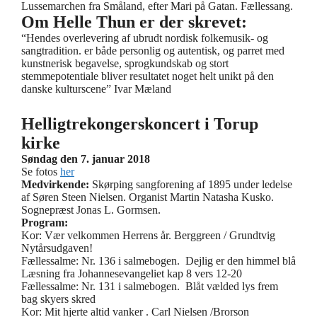
Lussemarchen fra Småland, efter Mari på Gatan. Fællessang.
Om Helle Thun er der skrevet:
“Hendes overlevering af ubrudt nordisk folkemusik- og
sangtradition. er både personlig og autentisk, og parret med
kunstnerisk begavelse, sprogkundskab og stort
stemmepotentiale bliver resultatet noget helt unikt på den
danske kulturscene” Ivar Mæland
Helligtrekongerskoncert i Torup
kirke
Søndag den 7. januar 2018
Se fotos
her
Medvirkende:
Skørping sangforening af 1895 under ledelse
af Søren Steen Nielsen. Organist Martin Natasha Kusko.
Sognepræst Jonas L. Gormsen.
Program:
Kor: Vær velkommen Herrens år. Berggreen / Grundtvig
Nytårsudgaven!
Fællessalme: Nr. 136 i salmebogen. Dejlig er den himmel blå
Læsning fra Johannesevangeliet kap 8 vers 12-20
Fællessalme: Nr. 131 i salmebogen. Blåt vælded lys frem
bag skyers skred
Kor: Mit hjerte altid vanker . Carl Nielsen /Brorson