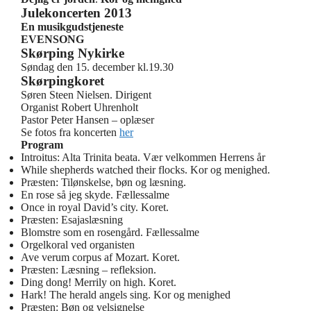
Julekoncerten 2013
En musikgudstjeneste
EVENSONG
Skørping Nykirke
Søndag den 15. december kl.19.30
Skørpingkoret
Søren Steen Nielsen. Dirigent
Organist Robert Uhrenholt
Pastor Peter Hansen – oplæser
Se fotos fra koncerten
her
Program
Introitus: Alta Trinita beata. Vær velkommen Herrens år
While shepherds watched their flocks. Kor og menighed.
Præsten: Tilønskelse, bøn og læsning.
En rose så jeg skyde. Fællessalme
Once in royal David’s city. Koret.
Præsten: Esajaslæsning
Blomstre som en rosengård. Fællessalme
Orgelkoral ved organisten
Ave verum corpus af Mozart. Koret.
Præsten: Læsning – refleksion.
Ding dong! Merrily on high. Koret.
Hark! The herald angels sing. Kor og menighed
Præsten: Bøn og velsignelse