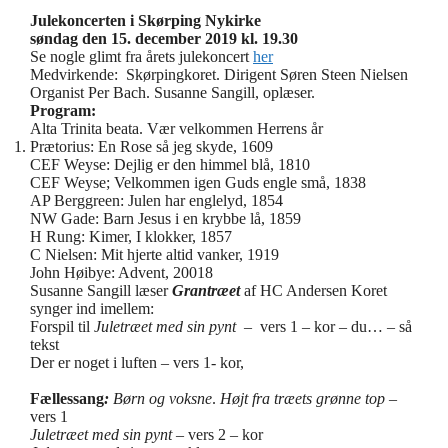
Julekoncerten i Skørping Nykirke
søndag den 15. december
2019 kl. 19.30
Se nogle glimt fra årets julekoncert
her
Medvirkende:
Skørpingkoret. Dirigent Søren Steen Nielsen
Organist Per Bach. Susanne Sangill, oplæser.
Program:
Alta Trinita beata. Vær velkommen Herrens år
Prætorius: En Rose så jeg skyde, 1609
CEF Weyse: Dejlig er den himmel blå, 1810
CEF Weyse; Velkommen igen Guds engle små, 1838
AP Berggreen: Julen har englelyd, 1854
NW Gade: Barn Jesus i en krybbe lå, 1859
H Rung: Kimer, I klokker, 1857
C Nielsen: Mit hjerte altid vanker, 1919
John Høibye: Advent, 20018
Susanne Sangill læser
Grantræet
af HC Andersen Koret
synger ind imellem:
Forspil til
Juletræet med sin pynt
– vers 1 – kor – du… – så
tekst
Der er noget i luften – vers 1- kor,
Fællessang
:
Børn og voksne
.
Højt fra træets grønne top
–
vers 1
Juletræet med sin pynt
– vers 2 – kor