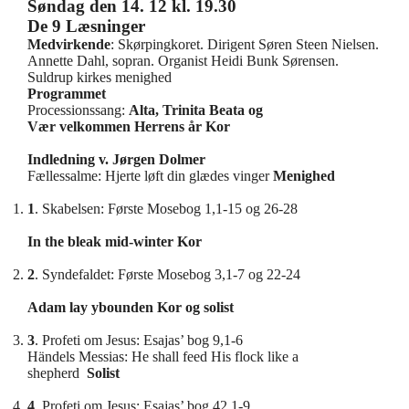
Søndag den 14. 12 kl. 19.30
De 9 Læsninger
Medvirkende
: Skørpingkoret. Dirigent Søren Steen Nielsen.
Annette Dahl, sopran. Organist Heidi Bunk Sørensen.
Suldrup kirkes menighed
Programmet
Processionssang:
Alta, Trinita Beata og
Vær velkommen Herrens år
Kor
Indledning v. Jørgen Dolmer
Fællessalme: Hjerte løft din glædes vinger
Menighed
1
. Skabelsen: Første Mosebog 1,1-15 og 26-28
In the bleak mid-winter
Kor
2
. Syndefaldet: Første Mosebog 3,1-7 og 22-24
Adam lay ybounden
Kor og
solist
3
. Profeti om Jesus: Esajas’ bog 9,1-6
Händels Messias: He shall feed His flock like a
shepherd
Solist
4
. Profeti om Jesus: Esajas’ bog 42,1-9