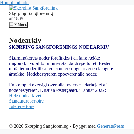
Hop til indhold
Skørping Sangforening
af 1895
Menu
Nodearkiv
SKØRPING SANGFORENINGS NODEARKIV
Skørpingkorets noder forefindes i en lang række
ringbind,
hvoraf to rummer standardrepertoiret. Resten
omfatter noder til
sange, som er sunget over en længere
årrække. N
odebestyreren opbevarer alle noder.
En komplet oversigt over alle noder er udarbejdet af
nodebestyreren, Kristian Østergaard, i Januar 2022:
Hele nodearkivet
Standardrepertoire
Julerepertoire
© 2026 Skørping Sangforening
• Bygget med
GeneratePress