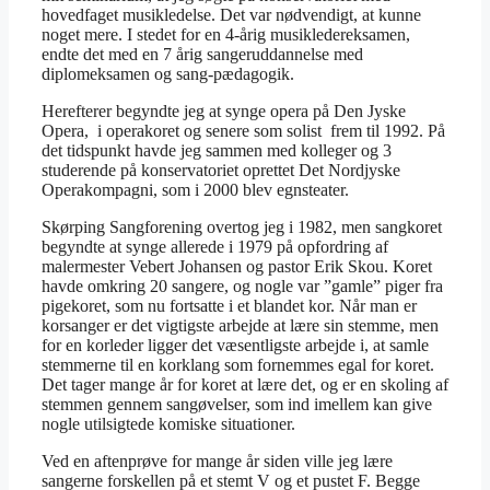
hovedfaget musikledelse. Det var nødvendigt, at kunne
noget mere. I stedet for en 4-årig musikledereksamen,
endte det med en 7 årig sangeruddannelse med
diplomeksamen og sang-pædagogik.
Herefterer begyndte jeg at synge opera på Den Jyske
Opera, i operakoret og senere som solist frem til 1992. På
det tidspunkt havde jeg sammen med kolleger og 3
studerende på konservatoriet oprettet Det Nordjyske
Operakompagni, som i 2000 blev egnsteater.
Skørping Sangforening overtog jeg i 1982, men sangkoret
begyndte at synge allerede i 1979 på opfordring af
malermester Vebert Johansen og pastor Erik Skou. Koret
havde omkring 20 sangere, og nogle var ”gamle” piger fra
pigekoret, som nu fortsatte i et blandet kor. Når man er
korsanger er det vigtigste arbejde at lære sin stemme, men
for en korleder ligger det væsentligste arbejde i, at samle
stemmerne til en korklang som fornemmes egal for koret.
Det tager mange år for koret at lære det, og er en skoling af
stemmen gennem sangøvelser, som ind imellem kan give
nogle utilsigtede komiske situationer.
Ved en aftenprøve for mange år siden ville jeg lære
sangerne forskellen på et stemt V og et pustet F. Begge