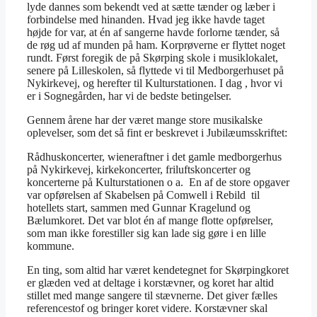
lyde dannes som bekendt ved at sætte tænder og læber i
forbindelse med hinanden. Hvad jeg ikke havde taget
højde for var, at én af sangerne havde forlorne tænder, så
de røg ud af munden på ham. Korprøverne er flyttet noget
rundt. Først foregik de på Skørping skole i musiklokalet,
senere på Lilleskolen, så flyttede vi til Medborgerhuset på
Nykirkevej, og herefter til Kulturstationen. I dag , hvor vi
er i Sognegården, har vi de bedste betingelser.
Gennem årene har der været mange store musikalske
oplevelser, som det så fint er beskrevet i Jubilæumsskriftet:
Rådhuskoncerter, wieneraftner i det gamle medborgerhus
på Nykirkevej, kirkekoncerter, friluftskoncerter og
koncerterne på Kulturstationen o a. En af de store opgaver
var opførelsen af Skabelsen på Comwell i Rebild til
hotellets start, sammen med Gunnar Kragelund og
Bælumkoret. Det var blot én af mange flotte opførelser,
som man ikke forestiller sig kan lade sig gøre i en lille
kommune.
En ting, som altid har været kendetegnet for Skørpingkoret
er glæden ved at deltage i korstævner, og koret har altid
stillet med mange sangere til stævnerne. Det giver fælles
referencestof og bringer koret videre. Korstævner skal