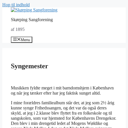
Hop til indhold
Skørping Sangforening
af 1895
Menu
Syngemester
Musikken fyldte meget i mit barndomshjem i København
og når jeg tænker efter har jeg faktisk sunget altid.
I mine forældres familiealbum står der, at jeg som 2½ årig
kunne synge Frihedssangen, og det var da også deres
skyld, at jeg i 2.klasse blev flyttet fra en folkeskole og til
sangskolen, som var hjemsted for Københavns Drengekor.
Den blev i min drengetid ledet af Mogens Wøldike og