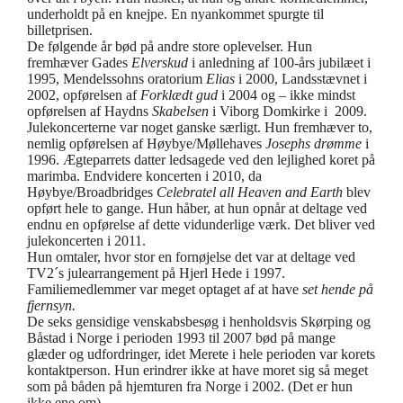
underholdt på en knejpe. En nyankommet spurgte til
billetprisen.
De følgende år bød på andre store oplevelser. Hun
fremhæver Gades
Elverskud
i anledning af 100-års jubilæet i
1995, Mendelssohns oratorium
Elias
i 2000, Landsstævnet i
2002, opførelsen af
Forklædt gud
i 2004 og – ikke mindst
opførelsen af Haydns
Skabelsen
i Viborg Domkirke i 2009.
Julekoncerterne var noget ganske særligt. Hun fremhæver to,
nemlig opførelsen af Høybye/Møllehaves
Josephs drømme
i
1996. Ægteparrets datter ledsagede ved den lejlighed koret på
marimba. Endvidere koncerten i 2010, da
Høybye/Broadbridges
Celebratel all Heaven and Earth
blev
opført hele to gange. Hun håber, at hun opnår at deltage ved
endnu en opførelse af dette vidunderlige værk. Det bliver ved
julekoncerten i 2011.
Hun omtaler, hvor stor en fornøjelse det var at deltage ved
TV2´s julearrangement på Hjerl Hede i 1997.
Familiemedlemmer var meget optaget af at have
set hende på
fjernsyn.
De seks gensidige venskabsbesøg i henholdsvis Skørping og
Båstad i Norge i perioden 1993 til 2007 bød på mange
glæder og udfordringer, idet Merete i hele perioden var korets
kontaktperson. Hun erindrer ikke at have moret sig så meget
som på båden på hjemturen fra Norge i 2002. (Det er hun
ikke ene om).