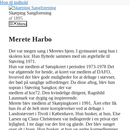
Hop til indhold
Skørping Sangforening
af 1895
Menu
Merete Harbo
Der var megen sang i Meretes hjem. I gymnasiet sang hun i
skolens kor. Hun flyttede sammen med sin ægtefælle til
Støvring 1971.
Hun var medlem af Sørupkoret i perioden 1973-1978 Det
var afgørende for hende, at koret var medlem af DAFO,
hvorved der blev gode muligheder for at deltage i stævner,
der bød på sanglige udfordringer. Da disse aftog, blev hun
sopran i Støvring Sangkor, der var
medlem af kor72. Den kvindelige dirigent, Ragnhild
Launmark var dygtig og inspirerende.
Merete blev medlem af Skørpingkoret i 1991. Året efter fik
hun én af de helt store koroplevelser ved at deltage i
Landsstævnet i Tivoli i København. Hun husker, at hun, Else
Larsen og Claus Christensen var indlogerede i en privat ejet
lejlighed. I tre dage var der fest og glæde. Der blev sunget
over alt i byen. Hun husker, at hun og andre kormedlemmer,