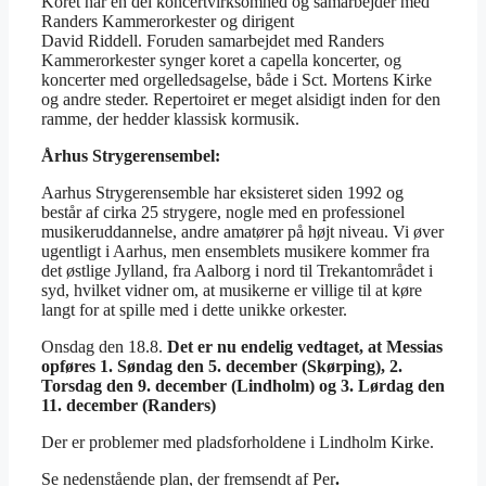
Koret har en del koncertvirksomhed og samarbejder med
Randers Kammerorkester og dirigent
David Riddell. Foruden samarbejdet med Randers
Kammerorkester synger koret a capella koncerter, og
koncerter med orgelledsagelse, både i Sct. Mortens Kirke
og andre steder. Repertoiret er meget alsidigt inden for den
ramme, der hedder klassisk kormusik.
Århus Strygerensembel:
Aarhus Strygerensemble har eksisteret siden 1992 og
består af cirka 25 strygere, nogle med en professionel
musikeruddannelse, andre amatører på højt niveau. Vi øver
ugentligt i Aarhus, men ensemblets musikere kommer fra
det østlige Jylland, fra Aalborg i nord til Trekantområdet i
syd, hvilket vidner om, at musikerne er villige til at køre
langt for at spille med i dette unikke orkester.
Onsdag den 18.8.
Det er nu endelig vedtaget, at Messias
opføres 1. Søndag den 5. december (Skørping), 2.
Torsdag den 9. december (Lindholm) og 3. Lørdag den
11. december (Randers)
Der er problemer med pladsforholdene i Lindholm Kirke.
Se nedenstående plan, der fremsendt af Per
.