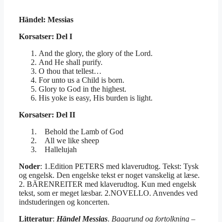
Händel: Messias
Korsatser: Del I
And the glory, the glory of the Lord.
And He shall purify.
O thou that tellest…
For unto us a Child is born.
Glory to God in the highest.
His yoke is easy, His burden is light.
Korsatser: Del II
Behold the Lamb of God
All we like sheep
Hallelujah
Noder
: 1.Edition PETERS med klaverudtog. Tekst: Tysk
og engelsk. Den engelske tekst er noget vanskelig at læse.
2. BÄRENREITER med klaverudtog. Kun med engelsk
tekst, som er meget læsbar. 2.NOVELLO. Anvendes ved
indstuderingen og koncerten.
Litteratur
:
Händel Messias
.
Baggrund og fortolkning
–