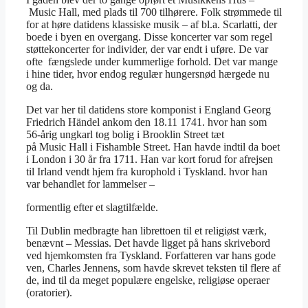
Music Hall, med plads til 700 tilhørere. Folk strømmede til
for at høre datidens klassiske musik – af bl.a. Scarlatti, der
boede i byen en overgang. Disse koncerter var som regel
støttekoncerter for individer, der var endt i uføre. De var
ofte fængslede under kummerlige forhold. Det var mange
i hine tider, hvor endog regulær hungersnød hærgede nu
og da.
Det var her til datidens store komponist i England Georg
Friedrich Händel ankom den 18.11 1741. hvor han som
56-årig ungkarl tog bolig i Brooklin Street tæt
på Music Hall i Fishamble Street. Han havde indtil da boet
i London i 30 år fra 1711. Han var kort forud for afrejsen
til Irland vendt hjem fra kurophold i Tyskland. hvor han
var behandlet for lammelser –
formentlig efter et slagtilfælde.
Til Dublin medbragte han librettoen til et religiøst værk,
benævnt – Messias. Det havde ligget på hans skrivebord
ved hjemkomsten fra Tyskland. Forfatteren var hans gode
ven, Charles Jennens, som havde skrevet teksten til flere af
de, ind til da meget populære engelske, religiøse operaer
(oratorier).