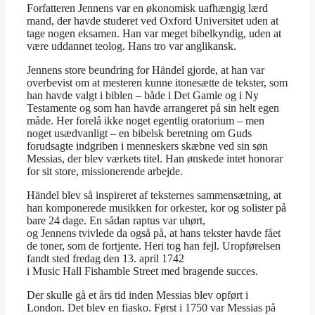
Forfatteren Jennens var en økonomisk uafhængig lærd
mand, der havde studeret ved Oxford Universitet uden at
tage nogen eksamen. Han var meget bibelkyndig, uden at
være uddannet teolog. Hans tro var anglikansk.
Jennens store beundring for Händel gjorde, at han var
overbevist om at mesteren kunne itonesætte de tekster, som
han havde valgt i biblen – både i Det Gamle og i Ny
Testamente og som han havde arrangeret på sin helt egen
måde. Her forelå ikke noget egentlig oratorium – men
noget usædvanligt – en bibelsk beretning om Guds
forudsagte indgriben i menneskers skæbne ved sin søn
Messias, der blev værkets titel. Han ønskede intet honorar
for sit store, missionerende arbejde.
Händel blev så inspireret af teksternes sammensætning, at
han komponerede musikken for orkester, kor og solister på
bare 24 dage. En sådan raptus var uhørt,
og Jennens tvivlede da også på, at hans tekster havde fået
de toner, som de fortjente. Heri tog han fejl. Uropførelsen
fandt sted fredag den 13. april 1742
i Music Hall Fishamble Street med bragende succes.
Der skulle gå et års tid inden Messias blev opført i
London. Det blev en fiasko. Først i 1750 var Messias på