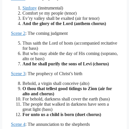
Sinfony
(instrumental)
Comfort ye my people (tenor)
Ev’ry valley shall be exalted (air for tenor)
And the glory of the Lord (anthem chorus)
Scene 2
: The coming judgment
Thus saith the Lord of hosts (accompanied recitative
for bass)
But who may abide the day of His coming (soprano,
alto or bass)
And he shall purify the sons of Levi (chorus)
Scene 3
: The prophecy of Christ’s birth
Behold, a virgin shall conceive (alto)
O thou that tellest good tidings to Zion (air for
alto and chorus)
For behold, darkness shall cover the earth (bass)
The people that walked in darkness have seen a
great light (bass)
For unto us a child is born (duet chorus)
Scene 4
: The annunciation to the shepherds