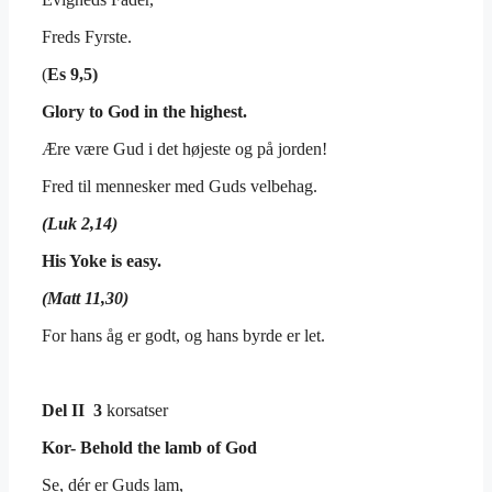
Freds Fyrste.
(
Es 9,5)
Glory to God in the highest.
Ære være Gud i det højeste og på jorden!
Fred til mennesker med Guds velbehag.
(Luk 2,14)
His Yoke is easy.
(Matt 11,30)
For hans åg er godt, og hans byrde er let.
Del II 3
korsatser
Kor-
Behold the lamb of God
Se, dér er Guds lam,