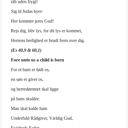
råb uden frygt!
Sig til Judas byer:
Her kommer jeres Gud!
Rejs dig, bliv lys, for dit lys er kommet,
Herrens herlighed er brudt frem over dig.
(Es 40,9 & 60,1)
Fore unto us a child is born
For et barn er født os,
en søn er givet os,
og herredømmet skal ligge
på hans skuldre.
Man skal kalde ham
Underfuld Rådgiver, Vældig Gud,
Evigheds Fader,