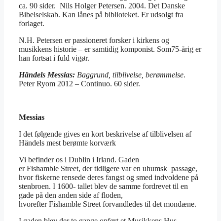
ca. 90 sider. Nils Holger Petersen. 2004. Det Danske
Bibelselskab. Kan lånes på biblioteket. Er udsolgt fra
forlaget.
N.H. Petersen er passioneret forsker i kirkens og
musikkens historie – er samtidig komponist. Som75-årig er
han fortsat i fuld vigør.
Händels Messias:
Baggrund, tilblivelse, berømmelse
.
Peter Ryom 2012 – Continuo. 60 sider.
Messias
I det følgende gives en kort beskrivelse af tilblivelsen af
Händels mest berømte korværk
Vi befinder os i Dublin i Irland. Gaden
er Fishamble Street, der tidligere var en uhumsk passage,
hvor fiskerne rensede deres fangst og smed indvoldene på
stenbroen. I 1600- tallet blev de samme fordrevet til en
gade på den anden side af floden,
hvorefter Fishamble Street forvandledes til det mondæne.
I gaden blev der to gange opført et Musikkens Hus –