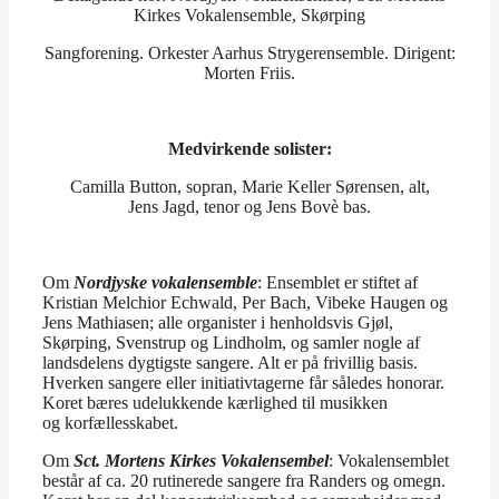
Kirkes Vokalensemble, Skørping
Sangforening. Orkester Aarhus Strygerensemble. Dirigent:
Morten Friis.
Medvirkende solister:
Camilla Button, sopran, Marie Keller Sørensen, alt,
Jens Jagd, tenor og Jens Bovè bas.
Om
Nordjyske vokalensemble
: Ensemblet er stiftet af
Kristian Melchior Echwald, Per Bach, Vibeke Haugen og
Jens Mathiasen; alle organister i henholdsvis Gjøl,
Skørping, Svenstrup og Lindholm, og samler nogle af
landsdelens dygtigste sangere. Alt er på frivillig basis.
Hverken sangere eller initiativtagerne får således honorar.
Koret bæres udelukkende kærlighed til musikken
og korfællesskabet.
Om
Sct. Mortens Kirkes Vokalensembel
: Vokalensemblet
består af ca. 20 rutinerede sangere fra Randers og omegn.