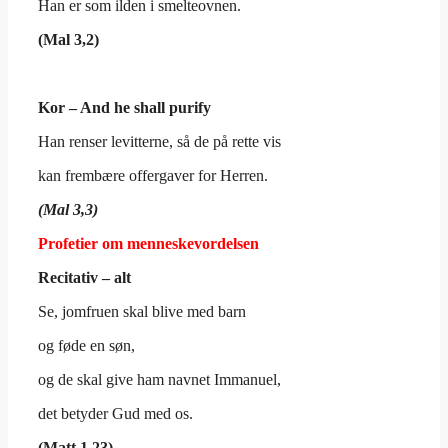
Han er som ilden i smelteovnen.
(Mal 3,2)
Kor – And he shall purify
Han renser levitterne, så de på rette vis
kan frembære offergaver for Herren.
(Mal 3,3)
Profetier om menneskevordelsen
Recitativ – alt
Se, jomfruen skal blive med barn
og føde en søn,
og de skal give ham navnet Immanuel,
det betyder Gud med os.
(Matt 1,23)