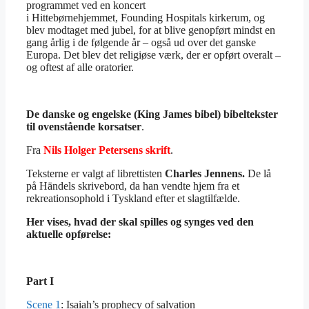
programmet ved en koncert
i Hittebørnehjemmet, Founding Hospitals kirkerum, og
blev modtaget med jubel, for at blive genopført mindst en
gang årlig i de følgende år – også ud over det ganske
Europa. Det blev det religiøse værk, der er opført overalt –
og oftest af alle oratorier.
De danske og engelske (King James bibel) bibeltekster
til ovenstående korsatser
.
Fra
Nils Holger Petersens skrift
.
Teksterne er valgt af librettisten
Charles Jennens.
De lå
på Händels skrivebord, da han vendte hjem fra et
rekreationsophold i Tyskland efter et slagtilfælde.
Her vises, hvad der skal spilles og synges ved den
aktuelle opførelse:
Part I
Scene 1
: Isaiah’s prophecy of salvation